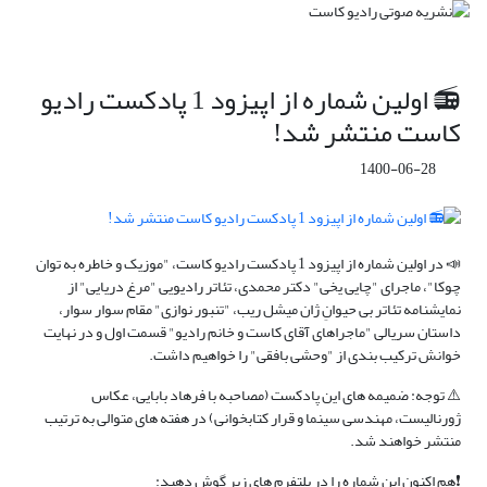
📻 اولین شماره از اپیزود 1 پادکست رادیو
کاست منتشر شد!
1400-06-28
📣 در اولین شماره از اپیزود 1 پادکست رادیو کاست، "موزیک و خاطره به توان
چوکا"، ماجرای "چایی یخی" دکتر محمدی، تئاتر رادیویی "مرغ دریایی" از
نمایشنامه تئاتر بی حیوانِ ژان میشل ریب، "تنبور نوازی" مقام سوار سوار،
داستان سریالی "ماجراهای آقای کاست و خانم رادیو" قسمت اول و در نهایت
خوانش ترکیب بندی از "وحشی بافقی" را خواهیم داشت.
⚠️ توجه: ضمیمه های این پادکست (مصاحبه با فرهاد بابایی، عکاس
ژورنالیست، مهندسی سینما و قرار کتابخوانی) در هفته های متوالی به ترتیب
منتشر خواهند شد.
❗️هم اکنون این شماره را در پلتفرم های زیر گوش دهید: