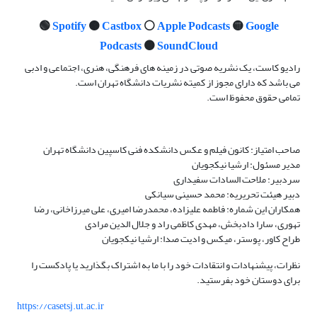
🟢
Spotify
🟠
Castbox
⚪️
Apple Podcasts
🟡
Google
Podcasts
🟤
SoundCloud
رادیو کاست، یک نشریه صوتی در زمینه های فرهنگی، هنری، اجتماعی و ادبی
می باشد که دارای مجوز از کمیته نشریات دانشگاه تهران است.
تمامی حقوق محفوظ است.
صاحب امتیاز: کانون فیلم و عکس دانشکده فنی کاسپین دانشگاه تهران
مدیر مسئول: ارشیا نیکجویان
سردبیر: ملاحت السادات سفیداری
دبیر هیئت تحریریه: محمد حسینی سیانکی
همکاران این شماره: فاطمه علیزاده، محمدرضا امیری، علی میرزاخانی، رضا
تهوری، سارا دادبخش، مهدی کاظمی راد و جلال الدین مرادی
طراح کاور، پوستر، میکس و ادیت صدا: ارشیا نیکجویان
نظرات، پیشنهادات و انتقادات خود را با ما به اشتراک بگذارید یا پادکست را
برای دوستان خود بفرستید.
https://casetsj.ut.ac.ir